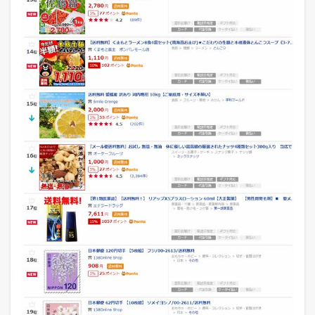
の
デ
イ
リ
ー
ラ
ン
キ
ン
グ
3
ポ
ン
パ
レ
モ
ー
ル
の
デ
イ
リ
ー
ラ