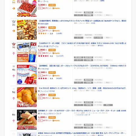
総
合
ラ
ン
キ
ン
グ
1.2
【
i
p
a
d
タ
ブ
レ
ッ
ト
】
総
合
ウ
ィ
ー