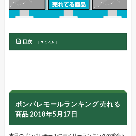
目次
1
ポ
ン
パ
レ
モ
ー
ル
ラ
ポンパレモールランキング 売れる
ン
キ
商品 2018年5月17日
ン
グ
売
れ
本日のポンパレモールのデイリーランキングの総合ト
る