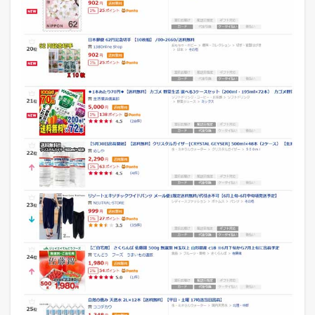
ン
キ
ン
グ
デ
ー
タ
ベ
ー
ス