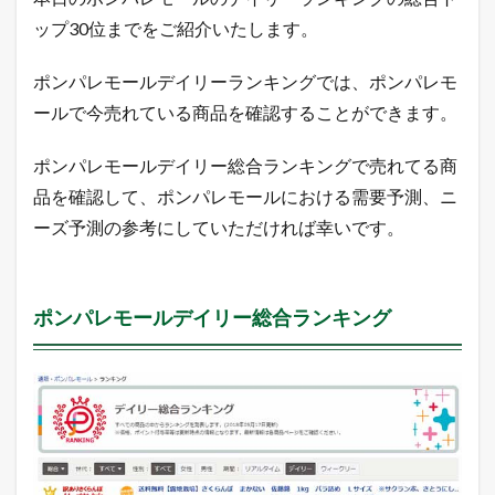
商
ップ30位までをご紹介いたします。
品
2
0
ポンパレモールデイリーランキングでは、ポンパレモ
1
ールで今売れている商品を確認することができます。
8
年
5
ポンパレモールデイリー総合ランキングで売れてる商
月
品を確認して、ポンパレモールにおける需要予測、ニ
1
7
ーズ予測の参考にしていただければ幸いです。
日
1.1
ポ
ン
ポンパレモールデイリー総合ランキング
パ
レ
モ
ー
ル
デ
イ
リ
ー