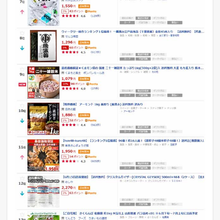
ク
リ
ー
ラ
ン
キ
ン
グ
2
2
0
1
8
年
5
月
1
7
日
の
各
モ
ー
ル