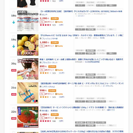
ラ
ン
キ
ン
グ
デ
ー
タ
ベ
ー
ス