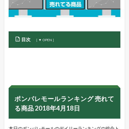
目次
1
ポ
ン
パ
レ
モ
ー
ル
ラ
ポンパレモールランキング 売れて
ン
キ
る商品 2018年4月18日
ン
グ
売
れ
本日のポンパレモールのデイリーランキングの総合ト
て