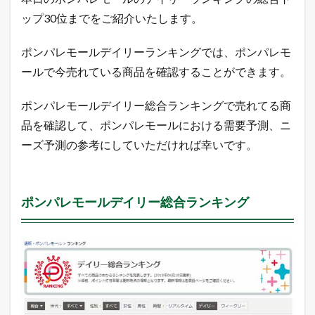
る
ップ30位までをご紹介いたします。
商
品
2
ポンパレモールデイリーランキングでは、ポンパレモ
0
ールで今売れている商品を確認することができます。
1
8
年
ポンパレモールデイリー総合ランキングで売れてる商
4
品を確認して、ポンパレモールにおける需要予測、ニ
月
1
ーズ予測の参考にしていただければ幸いです。
8
日
1.1
ポ
ポンパレモールデイリー総合ランキング
ン
パ
レ
モ
ー
ル
デ
イ
リ