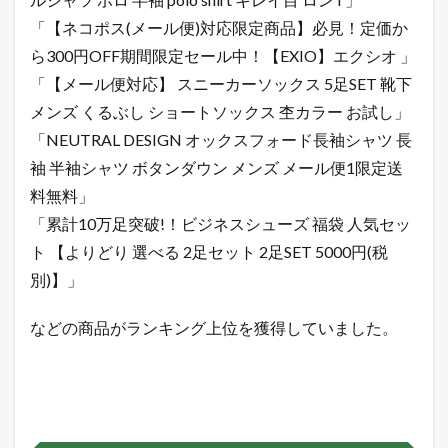
「【ネコポス(メール便)対応限定商品】必見！定価か
ら300円OFF期間限定セール中！【EXIO】エクシオ 」
「【メール便対応】 スニーカーソックス 5足SET 靴下
メンズ くるぶし ショートソックス 杢カラー お試し」
「NEUTRAL DESIGN オックスフォード長袖シャツ 長
袖 半袖シャツ ボタンダウン メンズ メール便1限定送
料無料」
「累計10万足突破!！ビジネスシューズ 福袋 人気セッ
ト 【よりどり 選べる 2足セット 2足SET 5000円(税
別)】」
などの商品がランキング上位を獲得していました。