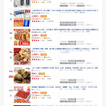
ー
ク
リ
ー
ラ
ン
キ
ン
グ
2
2
0
1
8
年
4
月
1
8
日
の
各
モ
ー