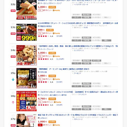
ル
の
デ
イ
リ
ー
ラ
ン
キ
ン
グ
3
ポ
ン
パ
レ
モ
ー
ル
の
デ
イ
リ
ー