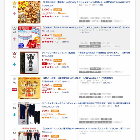
ー
総
合
ラ
ン
キ
ン
グ
1.2
【
メ
ン
ズ
フ
ァ
ッ
シ
ョ
ン
】
総
合
ウ
ィ