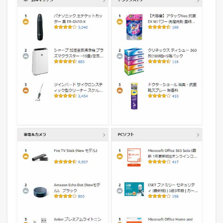
れ
筋
ラ
ン
キ
ン
グ
2
2
0
1
8
年
4
月
3
日
の
各
モ
ー
ル
の
デ