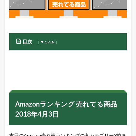
目次
1
A
m
a
z
o
n
ラ
ン
Amazonランキング 売れてる商品
キ
ン
2018年4月3日
グ
売
れ
て
本日のAmazon売れ筋ランキングの各カテゴリー3位ま
る