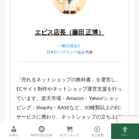
エビス店長（藤田 正博）
一般社団法人
日本ECリテラシー協会
代表
「売れるネットショップの教科書」を運営し、
ECサイト制作やネットショップ運営支援を行っ
ています。楽天市場・Amazon・Yahoo!ショッ
ピング・Shopify・BASEなど、10種類以上のEC
サービスに携わり、ネットショップの立ち上げ
から売上改善まで幅広く支援してきました。 こ
のブログでは、実際に試したツールや現場での
AI導入
無料EC売上分析
ECランキング
売上改善
TOPへ