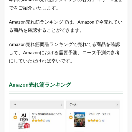
商
でをご紹介いたします。
品
2
0
Amazon売れ筋ランキングでは、Amazonで今売れてい
1
る商品を確認することができます。
8
年
4
Amazon売れ筋商品ランキングで売れてる商品を確認
月
して、Amazonにおける需要予測、ニーズ予測の参考
3
日
にしていただければ幸いです。
1.1
A
m
a
Amazon売れ筋ランキング
z
o
n
売
れ
筋
ラ
ン
キ