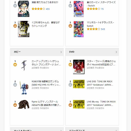
ン
グ
1.2
A
m
a
z
o
n
売
れ
筋
ラ
ン
キ
ン
グ
【
D
V
D
】
の
売