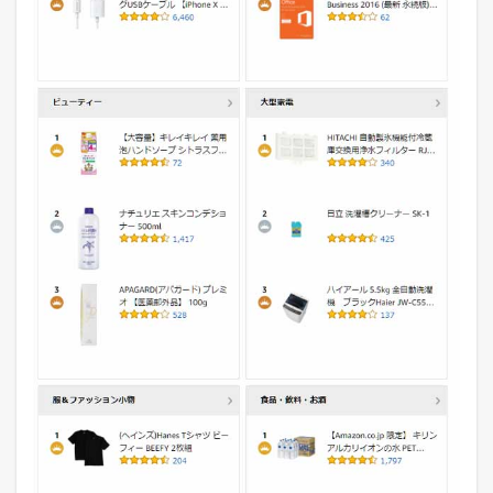
イ
リ
ー
ラ
ン
キ
ン
グ
3
A
m
a
z
o
n
の
デ
イ
リ
ー
ラ
ン
キ
ン