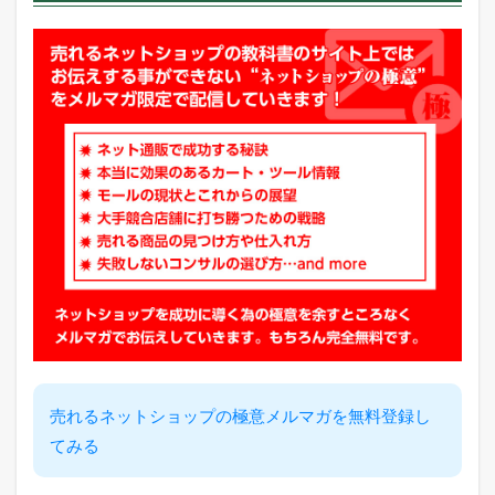
を
ツ
イ
ー
ト
中
！
売
れ
る
ヒ
ン
ト
が
毎
日
届
く
！
1.4
売れるネットショップの極意メルマガを無料登録し
最
新
てみる
の
E
C