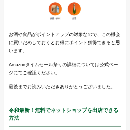
出
店
で
き
る
方
法
お酒や食品がポイントアップの対象なので、この機会
に買いだめしておくとお得にポイント獲得できると思
1.2
売
います。
れ
る
ネ
Amazonタイムセール祭りの詳細については公式ペー
ッ
ジにてご確認ください。
ト
シ
ョ
最後までお読みいただきありがとうございました。
ッ
プ
の
極
令和最新！無料でネットショップを出店できる
意
メ
方法
ル
マ