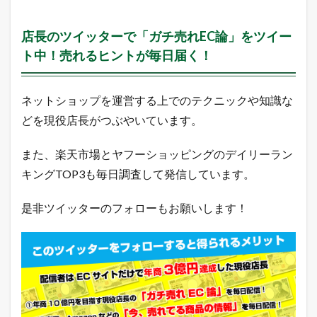
市
場
店長のツイッターで「ガチ売れEC論」をツイー
動
向
ト中！売れるヒントが毎日届く！
を
L
I
ネットショップを運営する上でのテクニックや知識な
N
E
どを現役店長がつぶやいています。
に
配
信
また、楽天市場とヤフーショッピングのデイリーラン
中
キングTOP3も毎日調査して発信しています。
！
2
是非ツイッターのフォローもお願いします！
本
日
の
楽
天
市
場
と
ヤ