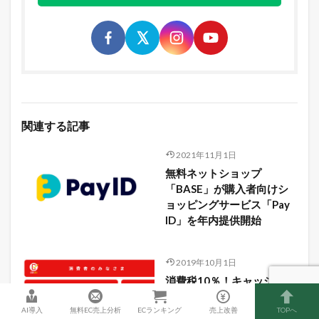
関連する記事
2021年11月1日
無料ネットショップ
「BASE」が購入者向けシ
ョッピングサービス「Pay
ID」を年内提供開始
2019年10月1日
消費税10％！キャッシュレ
ス還元事業参加店舗は50万
以上に拡大！
AI導入
無料EC売上分析
ECランキング
売上改善
TOPへ