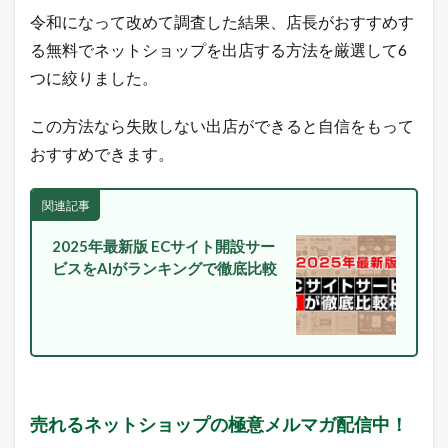
ガ
令和になって改めて調査した結果、店長がおすすめす
配
信
る無料でネットショップを出店する方法を厳選して6
中
つに絞りました。
！
1.3
この方法なら失敗しない出店ができると自信をもって
店
長
おすすめできます。
の
ツ
イ
関連記事
ッ
タ
2025年最新版 ECサイト開設サー
ー
ビスをAIがランキングで徹底比較
で
「
ガ
チ
売
れ
E
C
論
売れるネットショップの極意メルマガ配信中！
」