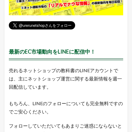
フ
ー
シ
ョ
ッ
ピ
ン
グ
の
最新のEC市場動向をLINEに配信中！
売
れ
筋
商
売れるネットショップの教科書のLINEアカウントで
品
は、主にネットショップ運営に関する最新情報を週一
2.1
回配信しています。
楽
天
市
場
もちろん、LINEのフォローについても完全無料ですの
総
でご安心ください。
合
デ
イ
フォローしていただいてもあまりご迷惑にならないと
リ