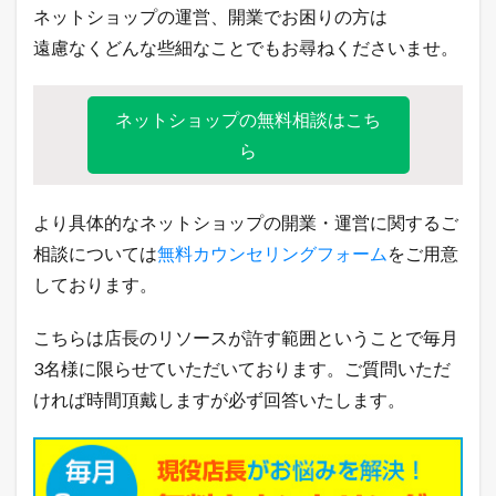
ネットショップの運営、開業でお困りの方は
2.3
A
遠慮なくどんな些細なことでもお尋ねくださいませ。
m
a
z
ネットショップの無料相談はこち
o
n
ら
売
れ
筋
より具体的なネットショップの開業・運営に関するご
ラ
ン
相談については
無料カウンセリングフォーム
をご用意
キ
ン
しております。
グ
2.4
こちらは店長のリソースが許す範囲ということで毎月
Q
3名様に限らせていただいております。ご質問いただ
o
o
ければ時間頂戴しますが必ず回答いたします。
1
0
売
れ
筋