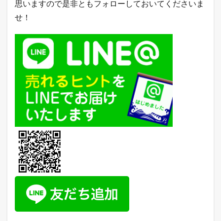
思いますので是非ともフォローしておいてくださいま
ー
ラ
せ！
ン
キ
ン
グ
2.2
ヤ
フ
ー
シ
ョ
ッ
ピ
ン
グ
売
れ
筋
ラ
ン
キ
ン
グ