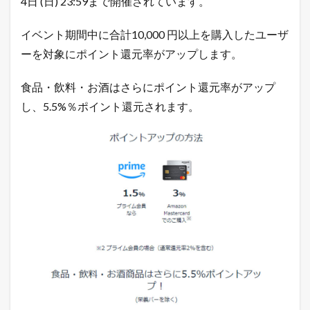
4日 (日) 23:59まで開催されています。
月
4
イベント期間中に合計10,000 円以上を購入したユーザ
日
ま
ーを対象にポイント還元率がアップします。
で
開
催
食品・飲料・お酒はさらにポイント還元率がアップ
1.1
し、5.5%％ポイント還元されます。
令
和
最
新
！
無
料
で
ネ
ッ
ト
シ
ョ
ッ
プ
を