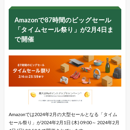
n
で
8
Amazonで87時間のビッグセール
7
時
「タイムセール祭り」が2月4日ま
間
の
で開催
ビ
ッ
グ
セ
ー
ル
「
タ
イ
ム
セ
ー
ル
祭
り
Amazonでは2024年2月の大型セールとなる「タイム
」
セール祭り」が2024年2月1日 (木) 09:00～ 2024年2月
が
2