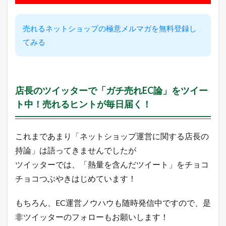
。
2
売れるネットショップの極意メルマガを無料登録し
本
日
てみる
の
主
要
モ
ー
店長のツイッターで「ガチ売れEC論」をツイー
ル
ト中！売れるヒントが毎日届く！
の
イ
ベ
ン
これまであまり「ネットショップ運営に関する店長の
ト
持論」は語ってきませんでしたが
状
況
ツイッターでは、「熱量を含んだツイート」をチョコ
2.1
チョコつぶやきはじめています！
今
日
は
もちろん、EC運営ノウハウも随時発信中ですので、是
何
非ツイッターのフォローもお願いします！
の