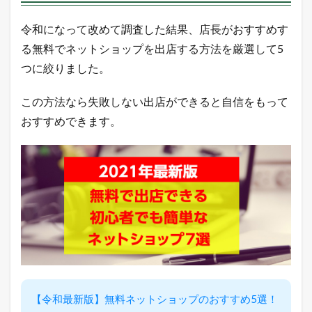
1
0
令和になって改めて調査した結果、店長がおすすめす
万
P
る無料でネットショップを出店する方法を厳選して5
V
つに絞りました。
以
上
の
この方法なら失敗しない出店ができると自信をもって
ア
ク
おすすめできます。
セ
ス
数
を
獲
得
で
き
る
広
告
枠
を
完
【令和最新版】無料ネットショップのおすすめ5選！
全