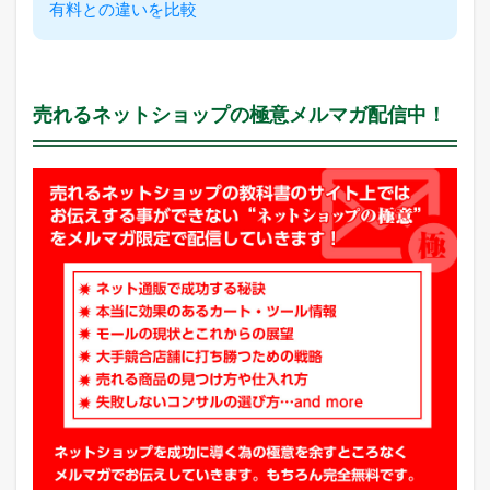
有料との違いを比較
無
料
提
供
い
売れるネットショップの極意メルマガ配信中！
た
し
ま
す
！
ア
ク
セ
ス
ア
ッ
プ
に
ご
利
用
く
だ
さ
い