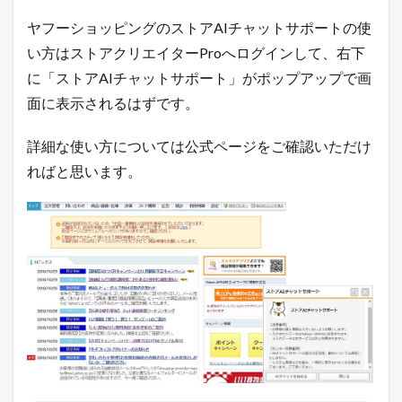
届
ヤフーショッピングのストアAIチャットサポートの使
く
！
い方はストアクリエイターProへログインして、右下
1.4
に「ストアAIチャットサポート」がポップアップで画
売
面に表示されるはずです。
れ
る
！
詳細な使い方については公式ページをご確認いただけ
ネ
ればと思います。
ッ
ト
シ
ョ
ッ
プ
の
教
科
書
が
こ
こ
に
は