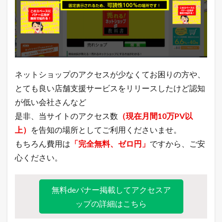
キ
ン
グ
3.5
店
長
の
ど
ネットショップのアクセスが少なくてお困りの方や、
う
とても良い店舗支援サービスをリリースしたけど認知
で
も
が低い会社さんなど
い
是非、当サイトのアクセス数
（現在月間10万PV以
い
つ
上）
を告知の場所としてご利用くださいませ。
ぶ
や
もちろん費用は
「完全無料、ゼロ円」
ですから、ご安
き
心ください。
無料deバナー掲載してアクセスア
ップの詳細はこちら