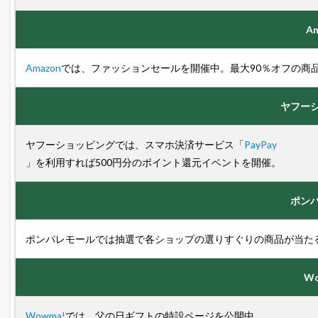
A
Amazon
では、ファッションセールを開催中。最大90％オフの商
ヤフー
ヤフーショッピングでは、スマホ決済サービス「
PayPay
」を利用すれば500円分のポイント還元イベントを開催。
ポン
ポンパレモールでは抽選で各ショップの選りすぐりの商品が当た
Wo
Wowma!
では、父の日ギフトの特設ページを公開中。