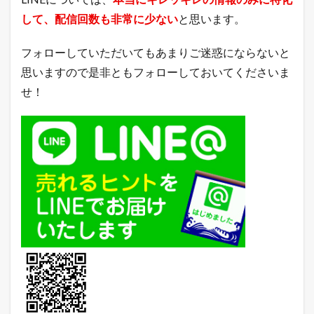
3.2
して、配信回数も非常に少ない
と思います。
ヤ
フ
フォローしていただいてもあまりご迷惑にならないと
ー
シ
思いますので是非ともフォローしておいてくださいま
ョ
せ！
ッ
ピ
ン
グ
売
れ
筋
ラ
ン
キ
ン
グ
3.3
A
m
a
z