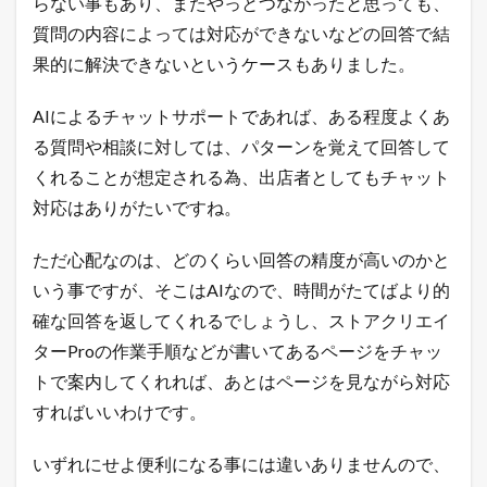
らない事もあり、またやっとつながったと思っても、
ョ
質問の内容によっては対応ができないなどの回答で結
ッ
プ
果的に解決できないというケースもありました。
の
極
意
AIによるチャットサポートであれば、ある程度よくあ
メ
る質問や相談に対しては、パターンを覚えて回答して
ル
マ
くれることが想定される為、出店者としてもチャット
ガ
対応はありがたいですね。
配
信
中
ただ心配なのは、どのくらい回答の精度が高いのかと
！
いう事ですが、そこはAIなので、時間がたてばより的
1.3
確な回答を返してくれるでしょうし、ストアクリエイ
店
長
ターProの作業手順などが書いてあるページをチャッ
の
トで案内してくれれば、あとはページを見ながら対応
ツ
イ
すればいいわけです。
ッ
タ
ー
いずれにせよ便利になる事には違いありませんので、
で