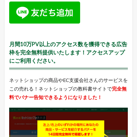
o
n
売
れ
筋
ラ
ン
キ
月間10万PV以上のアクセス数を獲得できる広告
ン
グ
枠を完全無料提供いたします！アクセスアップ
にご利用ください。
3.4
Y
a
h
ネットショップの商品やEC支援会社さんのサービスを
o
この売れる！ネットショップの教科書サイトで
完全無
o
!
料でバナー告知できるようになりました！
検
索
ワ
ー
ド
ラ
ン