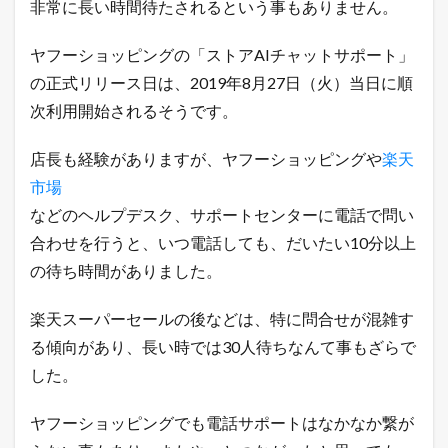
非常に長い時間待たされるという事もありません。
ト
シ
ョ
ヤフーショッピングの「ストアAIチャットサポート」
ッ
の正式リリース日は、2019年8月27日（火）当日に順
プ
を
次利用開始されるそうです。
出
店
店長も経験がありますが、ヤフーショッピングや
楽天
で
き
市場
る
などのヘルプデスク、サポートセンターに電話で問い
5
つ
合わせを行うと、いつ電話しても、だいたい10分以上
の
方
の待ち時間がありました。
法
1.2
楽天スーパーセールの後などは、特に問合せが混雑す
売
る傾向があり、長い時では30人待ちなんて事もざらで
れ
る
した。
ネ
ッ
ヤフーショッピングでも電話サポートはなかなか繋が
ト
シ