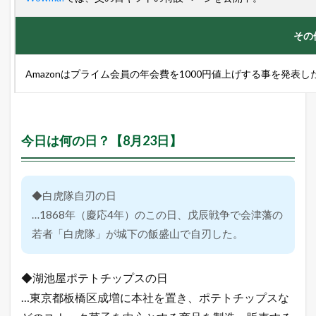
その
Amazonはプライム会員の年会費を1000円値上げする事を発表
今日は何の日？【8月23日】
◆白虎隊自刃の日
…1868年（慶応4年）のこの日、戊辰戦争で会津藩の
若者「白虎隊」が城下の飯盛山で自刃した。
◆湖池屋ポテトチップスの日
…東京都板橋区成増に本社を置き、ポテトチップスな