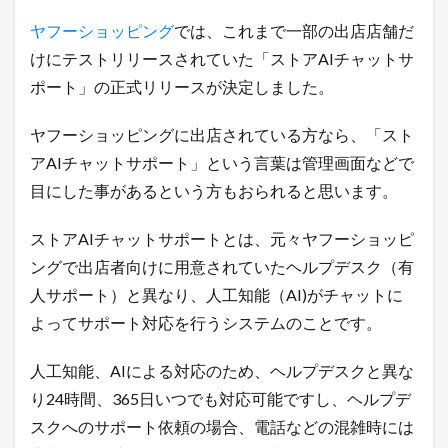
リ
ー
ヤフーショッピング
では、これまで一部の出店店舗だ
ス
けにテストリリースされていた「ストアAIチャットサ
！
A
ポート」の正式リリースが決定しました。
I
チ
ャ
ヤフーショッピングに出店されている方なら、「スト
ッ
アAIチャットサポート」という言葉は管理画面などで
ト
の
目にした事があるという方もおられると思います。
使
い
ストアAIチャットサポートとは、元々ヤフーショッピ
方
ングで出店者向けに用意されていたヘルプデスク（有
1.1
令
人サポート）と異なり、人工知能（AI)がチャットに
和
最
よってサポート対応を行うシステムのことです。
新
！
人工知能、AIによる対応のため、ヘルプデスクと異な
無
料
り24時間、365日いつでも対応可能ですし、ヘルプデ
で
スクへのサポート依頼の場合、電話などの混雑時には
ネ
ッ