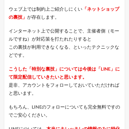
ン
ウェブ上では制約上ご紹介しにくい
「ネットショップ
グ
の
の裏技」
が存在します。
売
れ
インターネット上で公開することで、主催者側（モー
筋
商
ルですね）が対応策を打たれたりすると
品
この裏技が利用できなくなる、といったテクニックな
3.1
どです。
楽
天
市
こうした「特別な裏技」については今後は「LINE」に
場
総
て限定配信していきたいと思います。
合
是非、アカウントをフォローしておいていただければ
デ
イ
と思います。
リ
ー
もちろん、LINEのフォローについても完全無料ですの
ラ
ン
でご安心ください。
キ
ン
グ
LINEについては、
本当にキレッキレの情報のみに特化