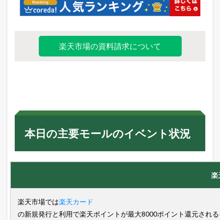
楽天市場の資料請求について
本日の主要モールのイベント状況
楽
楽天市場では
楽天カード
の新規発行と利用で楽天ポイントが最大8000ポイント還元され