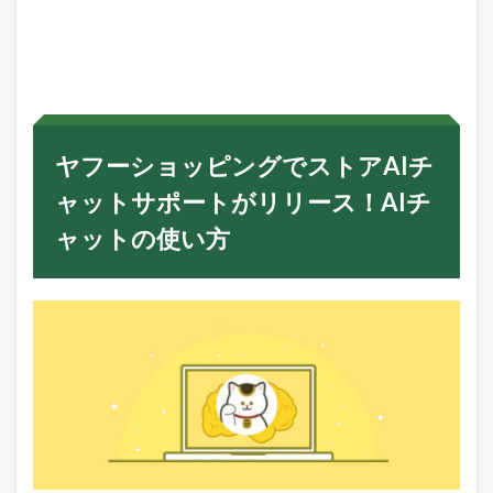
ヤ
フ
ー
シ
ョ
ッ
ピ
ン
ヤフーショッピングでストアAIチ
グ
で
ャットサポートがリリース！AIチ
ス
ト
ャットの使い方
ア
A
I
チ
ャ
ッ
ト
サ
ポ
ー
ト
が
リ