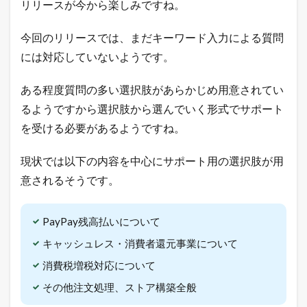
リリースが今から楽しみですね。
「
ガ
チ
今回のリリースでは、まだキーワード入力による質問
売
には対応していないようです。
れ
E
C
ある程度質問の多い選択肢があらかじめ用意されてい
論
」
るようですから選択肢から選んでいく形式でサポート
を
を受ける必要があるようですね。
ツ
イ
ー
現状では以下の内容を中心にサポート用の選択肢が用
ト
意されるそうです。
中
！
売
れ
PayPay残高払いについて
る
ヒ
キャッシュレス・消費者還元事業について
ン
消費税増税対応について
ト
が
その他注文処理、ストア構築全般
毎
日