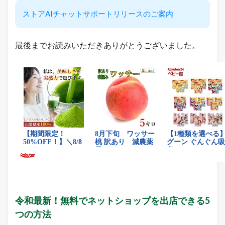
書
ストアAIチャットサポートリリースのご案内
け
な
い
「
最後までお読みいただきありがとうございました。
裏
ワ
ザ
」
を
L
I
N
E
だ
け
に
配
信
中
！
令和最新！無料でネットショップを出店できる5
1.5
月
つの方法
間