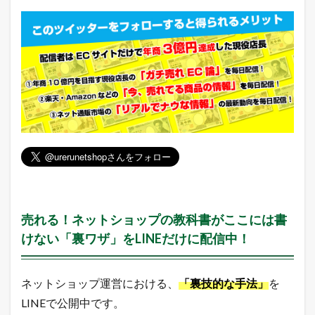
日
？
【
8
月
2
3
日
】
3
本
日
の
楽
天
市
場
売れる！ネットショップの教科書がここには書
と
けない「裏ワザ」をLINEだけに配信中！
ヤ
フ
ー
シ
ネットショップ運営における、
「裏技的な手法」
を
ョ
LINEで公開中です。
ッ
ピ