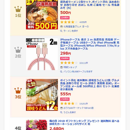
合
デ
イ
リ
ー
ラ
ン
キ
ン
グ
1.2
ヤ
フ
ー
シ
ョ
ッ
ピ
ン
グ
【
マ
ッ
サ