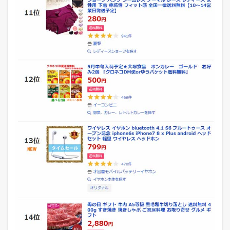
シ
ョ
ッ
ピ
ン
グ
の
デ
イ
リ
ー
ラ
ン
キ
ン
グ
デ
ー
タ
ベ
ー
ス