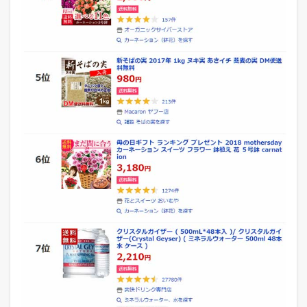
ー
ジ
リ
ラ
ク
ゼ
ー
シ
ョ
ン
】
ラ
ン
キ
ン
グ
2
2
0
1
8
年
5
月