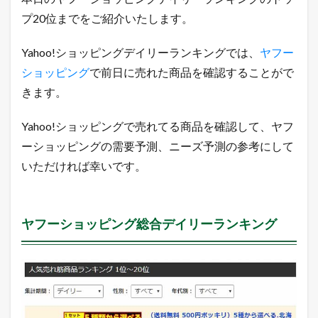
れ
プ20位までをご紹介いたします。
る
商
品
Yahoo!ショッピングデイリーランキングでは、
ヤフー
2
ショッピング
で前日に売れた商品を確認することがで
0
1
きます。
8
年
Yahoo!ショッピングで売れてる商品を確認して、ヤフ
5
月
ーショッピングの需要予測、ニーズ予測の参考にして
7
いただければ幸いです。
日
1.1
ヤ
フ
ヤフーショッピング総合デイリーランキング
ー
シ
ョ
ッ
ピ
ン
グ
総