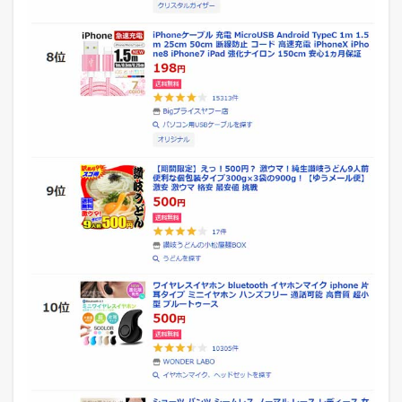
7
日
の
各
モ
ー
ル
の
デ
イ
リ
ー
ラ
ン
キ
ン
グ
3
Y
a
h
o
o
!