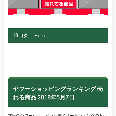
目次
1
ヤ
フ
ー
シ
ョ
ッ
ピ
ン
ヤフーショッピングランキング 売
グ
ラ
れる商品 2018年5月7日
ン
キ
ン
グ
本日のヤフーショッピングデイリーランキングのトッ
売