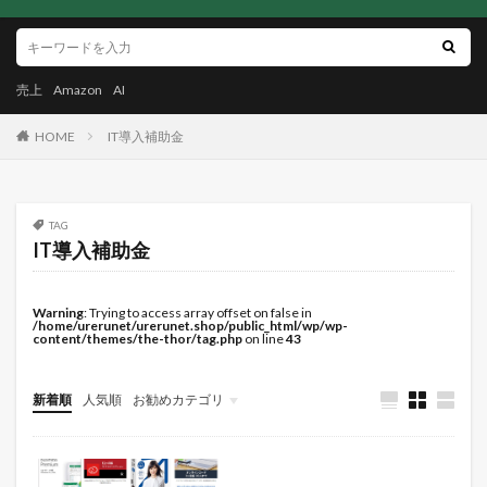
売上
Amazon
AI
HOME
IT導入補助金
TAG
IT導入補助金
Warning
: Trying to access array offset on false in
/home/urerunet/urerunet.shop/public_html/wp/wp-
content/themes/the-thor/tag.php
on line
43
新着順
人気順
お勧めカテゴリ
未分類