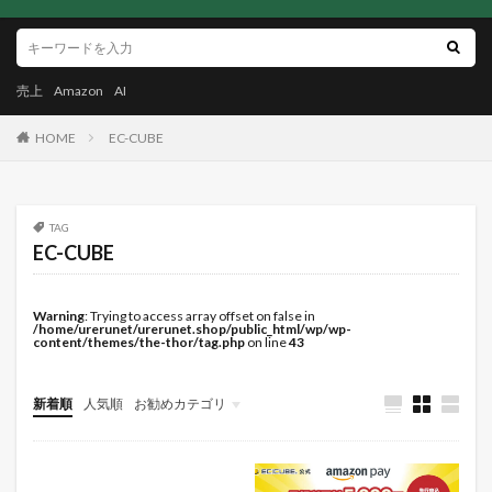
売上
Amazon
AI
HOME
EC-CUBE
TAG
EC-CUBE
Warning
: Trying to access array offset on false in
/home/urerunet/urerunet.shop/public_html/wp/wp-
content/themes/the-thor/tag.php
on line
43
新着順
人気順
お勧めカテゴリ
未分類