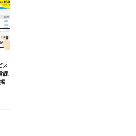
ビス
営課
掲