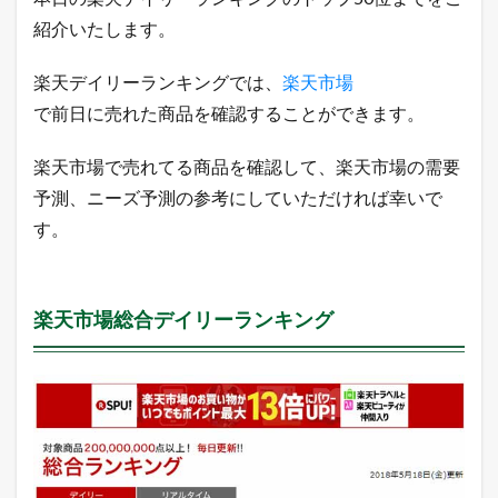
8
紹介いたします。
年
5
月
楽天デイリーランキングでは、
楽天市場
1
で前日に売れた商品を確認することができます。
8
日
楽天市場で売れてる商品を確認して、楽天市場の需要
1.1
楽
予測、ニーズ予測の参考にしていただければ幸いで
天
す。
市
場
総
合
デ
楽天市場総合デイリーランキング
イ
リ
ー
ラ
ン
キ
ン
グ