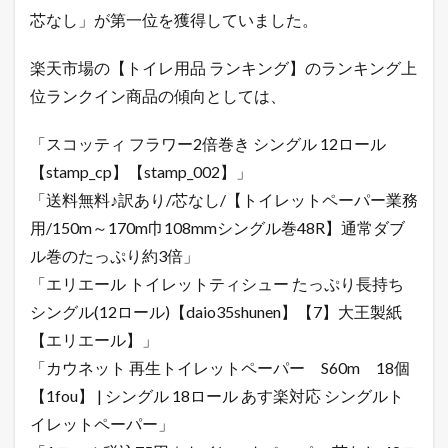
芯なし」が第一位を獲得していました。
楽天市場の【トイレ用品 ランキング】のランキング上
位ランクイン商品の傾向としては、
「スコッティ フラワー2倍巻き シングル 12ロール
【stamp_cp】【stamp_002】」
「送料無料♪訳あり/芯なし/【トイレットペーパー業務
用/150m～170m巾108mmシングル巻48R】通常ダブ
ル巻のたっぷり約3倍」
「エリエール トイレットティシュー たっぷり長持ち
シングル(12ロール)【daio35shunen】【7】大王製紙
【エリエール】」
「カウネット 再生トイレットペーパー S60m 18個
【1fou】 | シングル 18ロール あす楽対応 シングルト
イレットペーパー」