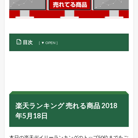
目次
1
楽
天
ラ
ン
キ
ン
グ
売
楽天ランキング 売れる商品 2018
れ
る
年5月18日
商
品
2
0
本日の楽天デイリーランキングのトップ50位までをご
1