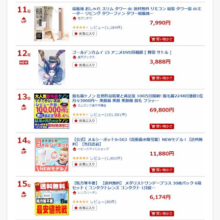
の
デ
イ
リ
ー
ラ
ン
キ
ン
グ
デ
ー
タ
ベ
ー
ス