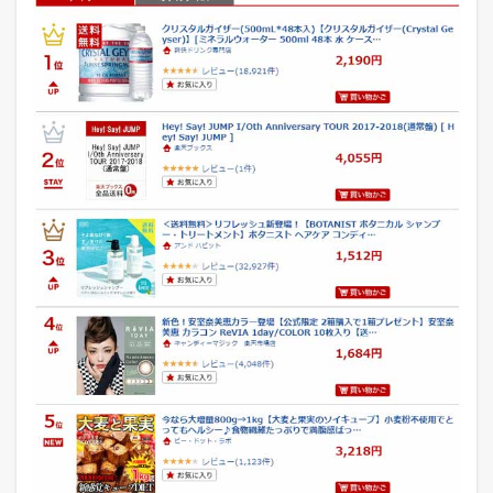
1.2
楽
天
市
場
【
ト
イ
レ
用
品
ラ
ン
キ
ン
グ
】
2
2
0
1
8
年
5