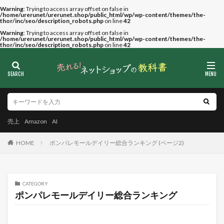
Warning
: Trying to access array offset on false in
/home/urerunet/urerunet.shop/public_html/wp/wp-content/themes/the-
thor/inc/seo/description_robots.php
on line
42
Warning
: Trying to access array offset on false in
/home/urerunet/urerunet.shop/public_html/wp/wp-content/themes/the-
thor/inc/seo/description_robots.php
on line
42
売上
Amazon
AI
HOME
ポンパレモールデイリー総合ランキング (ページ2)
CATEGORY
ポンパレモールデイリー総合ランキング